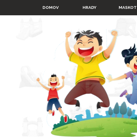
Prejsť na obsah
▼
DOMOV
HRADY
MASKOT