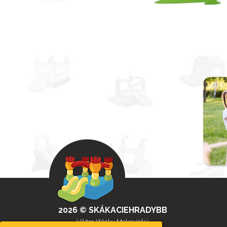
2026 © SKÁKACIEHRADYBB
Viktor Wicky Makovický