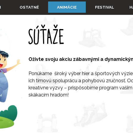
Preskočiť menu
▼
▼
▼
I
OSTATNÉ
ANIMÁCIE
FESTIVAL
H
SÚŤAŽE
Oživte svoju akciu zábavnými a dynamickým
Ponúkame široký výber hier a športových výziev,
ich tímovú spoluprácu a pohybovú zručnosť. Od
kreatívne výzvy – prispôsobíme program vašim
skákacím hradom!