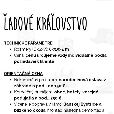
ĽADOVÉ KRÁĽOVSTVO
TECHNICKÉ PARAMETRE
Rozmery (DxŠxV):
6
x
3,5
x
4 m
Cena:
cenu určujeme vždy individuálne podľa
požiadaviek klienta
ORIENTAČNÁ CENA
Nekomerčný prenájom:
narodeninová oslava v
záhrade a pod… od 150 €
Komerčný prenájom:
obce, hotely, verejné
podujatia a pod… 250 €
V cene je doprava v rámci
Banskej Bystrice a
blízkeho okolia
, montáž, následná demontáž a