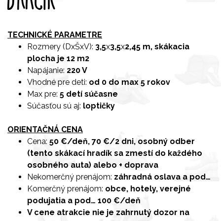
TECHNICKÉ PARAMETRE
Rozmery (DxŠxV):
3,5
x
3,5
x
2,45 m, skákacia
plocha je 12 m2
Napájanie:
220 V
Vhodné pre deti:
od 0 do max 5 rokov
Max pre:
5 detí súčasne
Súčasťou sú aj:
loptičky
ORIENTAČNÁ CENA
Cena:
50 €/deň,
70 €/2 dni,
osobný odber
(tento skákací hradík sa zmestí do každého
osobného auta)
alebo + doprava
Nekomerčný prenájom:
záhradná oslava a pod…
Komerčný prenájom:
obce, hotely, verejné
podujatia a pod…
100 €/deň
V cene atrakcie nie je zahrnutý dozor na