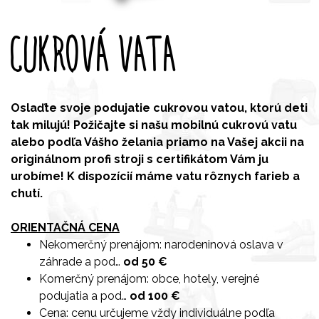
CUKROVÁ VATA
Oslaďte svoje podujatie cukrovou vatou, ktorú deti
tak milujú! Požičajte si našu mobilnú cukrovú vatu
alebo podľa Vášho želania priamo na Vašej akcii na
originálnom profi stroji s certifikátom Vám ju
urobíme! K dispozícií máme vatu rôznych farieb a
chutí.
ORIENTAČNÁ CENA
Nekomerčný prenájom: narodeninová oslava v
záhrade a pod…
od 50 €
Komerčný prenájom: obce, hotely, verejné
podujatia a pod…
od 100 €
Cena: cenu určujeme vždy individuálne podľa