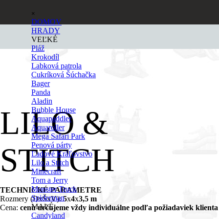
Prejsť na obsah
Preskočiť menu
×
DOMOV
HRADY
▼
VEĽKÉ
Pláž
Krokodíl
Labková patrola
Cukríková Šúchačka
Bager
Panda
Aladin
LILO &
Bubble House
Aquapaddler
Aquaroller
Mega Safari Park
Penová párty
STITCH
Ľadové Kráľovstvo
Lilo a Stitch
Minecraft
Tom a Jerry
Monster Truck
TECHNICKÉ PARAMETRE
Spiderman
Rozmery (DxŠxV):
5
x
4
x
3,5 m
MALÉ
Cena:
cenu určujeme vždy individuálne podľa požiadaviek klienta
Candyland