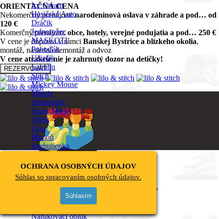
Ice Cream
ORIENTAČNÁ CENA
Hasičské Auto
Nekomerčný prenájom:
narodeninová oslava v záhrade a pod… od
Dráčik
120 €
Jednorožec
Komerčný prenájom:
obce, hotely, verejné podujatia a pod… 250 €
MASKOTI
▼
V cene je doprava v rámci
Banskej Bystrice a blízkeho okolia
,
Pohoďák
montáž, následná demontáž a odvoz
Ušiačik
V cene atrakcie nie je zahrnutý dozor na detičky!
Labubu
REZERVOVAŤ
Stitch
Mickey Mouse
Minnie
Jednorožec
Super Mario
Tigrík
Zajo
Mimoň
Snehulienka
Návrat na obsah
Snehuliak
OSTATNÉ
▼
OCHRANA OSOBNÝCH ÚDAJOV
2026 © SKÁKACIEHRADYBB
Cukrová vata
Súhlas so spracovaním osobných údajov.
Viktor Wicky Makovický
Bublinkovač
Súhlas so spracovaním osobných údajov.
Bublinkovač EXL
Súhlasím
Fotoplátno
Dekoračný oblúk
Nafukovací oblúk