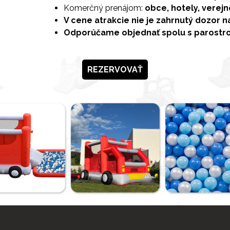
Komerčný prenájom:
obce, hotely, verej
V cene atrakcie nie je zahrnutý dozor n
Odporúčame objednať spolu s parostr
REZERVOVAŤ