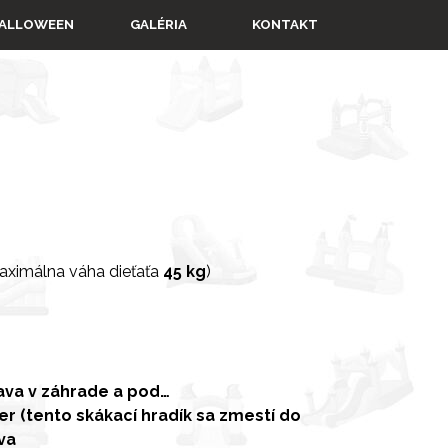
▼
ALLOWEEN
GALÉRIA
KONTAKT
ximálna váha dieťaťa
45 kg
)
ava v záhrade a pod…
r (tento skákací hradík sa zmestí do
va