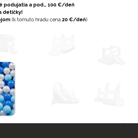
né podujatia a pod…
100 €/deň
a detičky!
ojom
(k tomuto hradu cena
20 €/deň
)