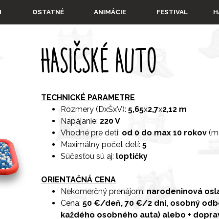
Preskočiť menu
▼
▼
▼
I
OSTATNÉ
ANIMÁCIE
FESTIVAL
H
HASIČSKÉ AUTO
TECHNICKÉ PARAMETRE
Rozmery (DxŠxV):
5,65
x
2,7
x
2,12 m
Napájanie:
220 V
Vhodné pre deti:
od 0 do max 10 rokov
(ma
Maximálny počet detí:
5
Súčasťou sú aj:
loptičky
ORIENTAČNÁ CENA
Nekomerčný prenájom:
narodeninová osl
Cena:
50 €/deň,
70 €/2 dni,
osobný odbe
každého osobného auta)
alebo + dopra