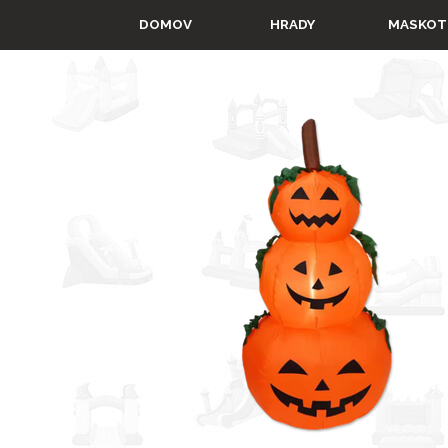
Prejsť na obsah
▼
DOMOV
HRADY
MASKOT