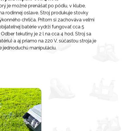
orý je možné prenášať po pódiu, v klube,
na rodinnej oslave. Stroj produkuje stovky
výkonného chrliča. Pritom si zachováva veľmi
íjateľnej batérie vydrží fungovať cca 5
 Odber tekutiny je 2 l na cca 4 hod. Stroj sa
ériu) a aj priamo na 220 V, súčasťou stroja je
vne jednoduchú manipuláciu.