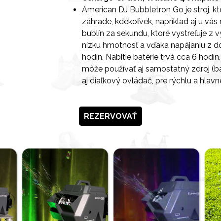
American DJ Bubbletron Go je stroj, kt
záhrade, kdekoľvek, napríklad aj u vás 
bublín za sekundu, ktoré vystreľuje z 
nízku hmotnosť a vďaka napájaniu z dob
hodín. Nabitie batérie trvá cca 6 hodín.
môže používať aj samostatný zdroj (bat
aj diaľkový ovládač, pre rýchlu a hla
REZERVOVAŤ