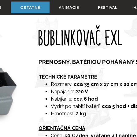
Preskočiť menu
▼
▼
▼
I
OSTATNÉ
ANIMÁCIE
FESTIVAL
H
BUBLINKOVAČ EXL
PRENOSNÝ, BATÉRIOU POHÁŇANÝ 
TECHNICKÉ PARAMETRE
Rozmery:
cca 35 cm x 17 cm x 20 c
Napájanie:
220 V
Nabíjanie:
cca
6 hod
Výdrž po nabití batérií:
cca 5 hod + d
Hmotnosť:
2 kg
ORIENTAČNÁ CENA
Cena:
50 €/deň, vrátane 4 l náplne