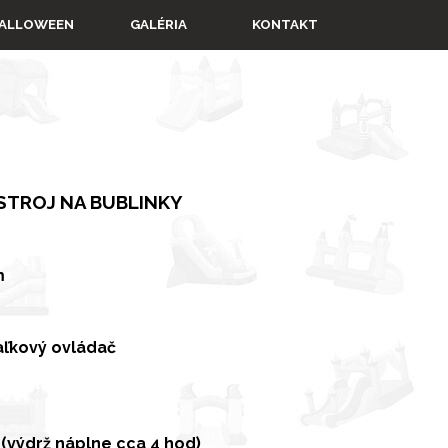
▼
ALLOWEEN
GALÉRIA
KONTAKT
STROJ NA BUBLINKY
m
iaľkový ovládač
 (výdrž náplne cca 4 hod)