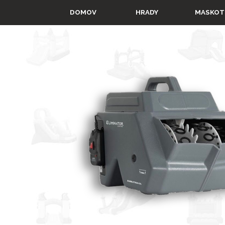
Prejsť na obsah
▼
DOMOV
HRADY
MASKOT