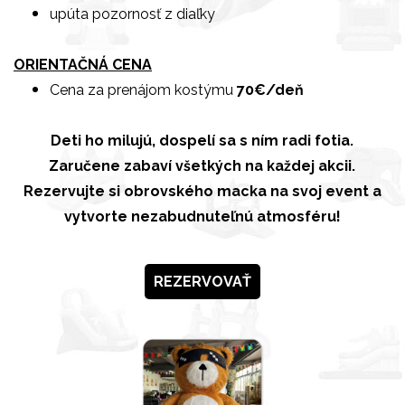
upúta pozornosť z diaľky
ORIENTAČNÁ CENA
Cena za prenájom kostýmu
70€/deň
Deti ho milujú, dospelí sa s ním radi fotia.
Zaručene zabaví všetkých na každej akcii.
Rezervujte si obrovského macka na svoj event a
vytvorte nezabudnuteľnú atmosféru!
REZERVOVAŤ