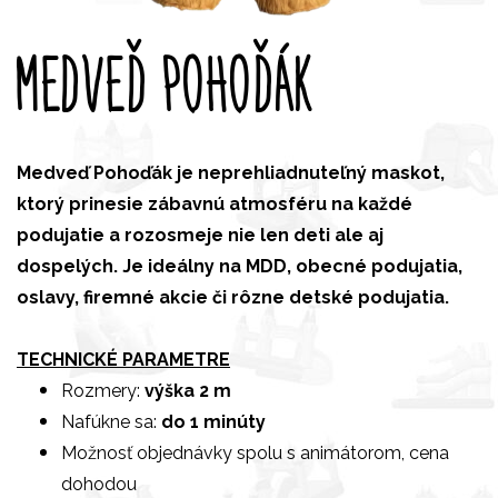
MEDVEĎ POHOĎÁK
Medveď Pohoďák je neprehliadnuteľný maskot,
ktorý prinesie zábavnú atmosféru na každé
podujatie a rozosmeje nie len deti ale aj
dospelých.
Je ideálny na MDD, obecné podujatia,
oslavy, firemné akcie či rôzne detské podujatia.
TECHNICKÉ PARAMETRE
Rozmery:
výška 2 m
Nafúkne sa:
do 1 minúty
Možnosť objednávky spolu s animátorom, cena
dohodou