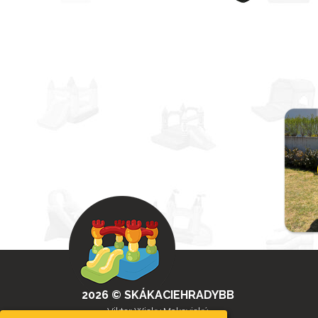
2026 © SKÁKACIEHRADYBB
Viktor Wicky Makovický