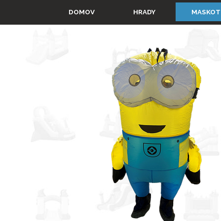
Prejsť na obsah
▼
DOMOV
HRADY
MASKOT