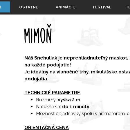
Preskočiť menu
▼
▼
▼
I
OSTATNÉ
ANIMÁCIE
FESTIVAL
H
MIMOŇ
Náš Snehuliak je neprehliadnuteľný maskot, 
na každé podujatie!
Je ideálny na vianočné trhy, mikulášske osla
podujatia.
TECHNICKÉ PARAMETRE
Rozmery:
výška 2 m
Nafúkne sa:
do 1 minúty
Možnosť objednávky spolu s animátorom, 
ORIENTAČNÁ CENA