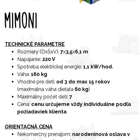
MIMONI
TECHNICKÉ PARAMETRE
Rozmery (DxŠxV):
7
x
3,5
x
6,1 m
Napájanie:
220 V
Spotreba elektrickej energie:
1,1 kW/hod.
Váha:
160 kg
Vhodné pre deti:
od 3 do max 15 rokov
(maximálna váha dieťaťa
60 kg
)
Maximálny počet detí:
7
Cena:
cenu určujeme vždy individuálne podľa
požiadaviek klienta
ORIENTAČNÁ CENA
Nekomerčný prenájom:
narodeninová oslava v