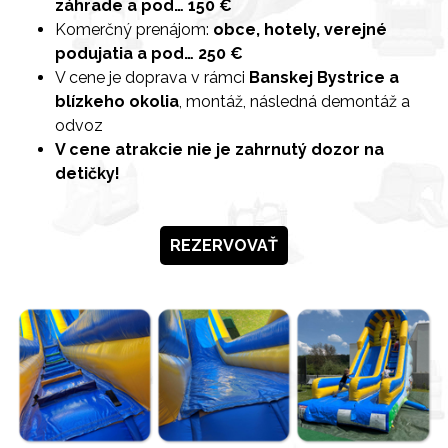
záhrade a pod… 150 €
Komerčný prenájom:
obce, hotely, verejné
podujatia a pod… 250 €
V cene je doprava v rámci
Banskej Bystrice a
blízkeho okolia
, montáž, následná demontáž a
odvoz
V cene atrakcie nie je zahrnutý dozor na
detičky!
REZERVOVAŤ